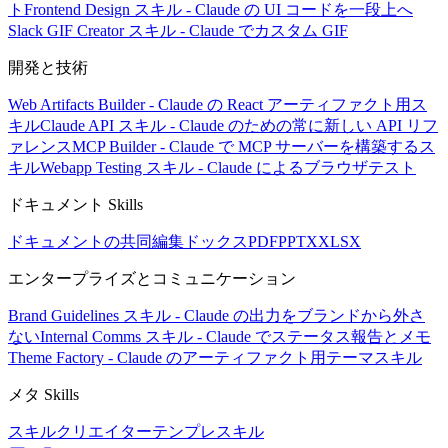
ト
Frontend Design スキル - Claude の UI コードを一段上へ
Slack GIF Creator スキル - Claude でカスタム GIF
開発と技術
Web Artifacts Builder - Claude の React アーティファクト用ス
キル
Claude API スキル - Claude のための常に新しい API リフ
ァレンス
MCP Builder - Claude で MCP サーバーを構築するス
キル
Webapp Testing スキル - Claude によるブラウザテスト
ドキュメント Skills
ドキュメントの共同編集
ドックス
PDF
PPTX
XLSX
エンタープライズとコミュニケーション
Brand Guidelines スキル - Claude の出力をブランドから外さ
ない
Internal Comms スキル - Claude でステータス報告とメモ
Theme Factory - Claude のアーティファクト用テーマスキル
メタ Skills
スキルクリエイター
テンプレスキル