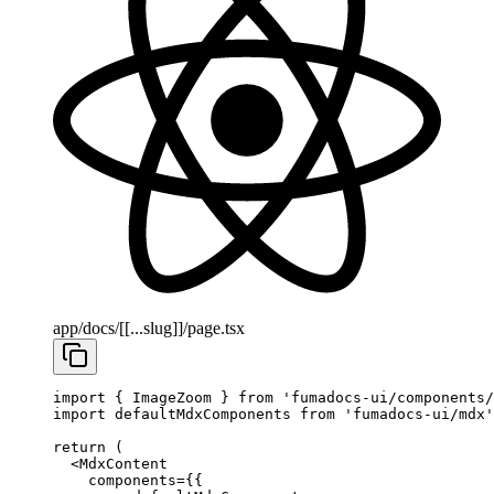
app/docs/[[...slug]]/page.tsx
import
 { ImageZoom } 
from
 'fumadocs-ui/components/
import
 defaultMdxComponents 
from
 'fumadocs-ui/mdx'
return
 (
  <
MdxContent
    components
=
{{