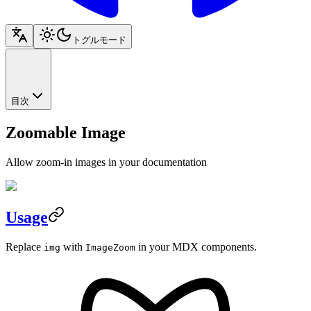
トグルモード
目次
Zoomable Image
Allow zoom-in images in your documentation
Usage
Replace
with
in your MDX components.
img
ImageZoom