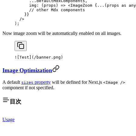
      ...
defaultMdxComponents,
      img
: (
props
) 
=>
 <
ImageZoom
 {
...
(props 
as
 any
      // other Mdx components
    }}
  />
);
Now image zoom will be automatically enabled on all images.
![
Test
](
/banner.png
)
Image Optimization
A default
property
will be defined for Next.js
sizes
<Image />
component if not specified.
目次
Usage