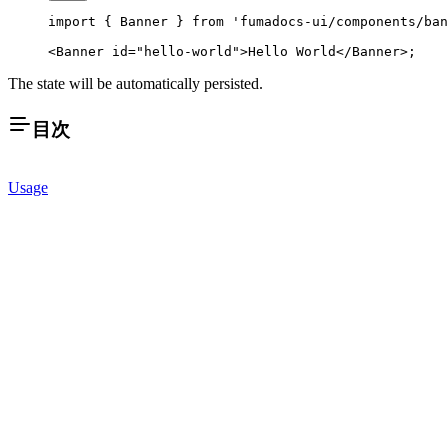
import
 { Banner } 
from
 'fumadocs-ui/components/ban
<
Banner
 id
=
"hello-world"
>Hello World</
Banner
>;
The state will be automatically persisted.
目次
Usage