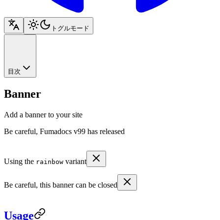
トグルモード
目次
Banner
Add a banner to your site
Be careful, Fumadocs v99 has released
Using the
variant
rainbow
Be careful, this banner can be closed
Usage