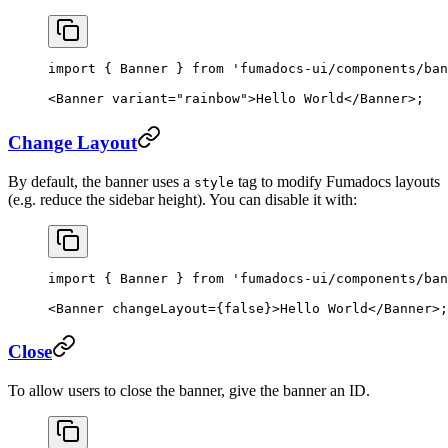
import
 { Banner } 
from
 'fumadocs-ui/components/ban
<
Banner
 variant
=
"rainbow"
>Hello World</
Banner
>;
Change Layout
By default, the banner uses a
tag to modify Fumadocs layouts
style
(e.g. reduce the sidebar height). You can disable it with:
import
 { Banner } 
from
 'fumadocs-ui/components/ban
<
Banner
 changeLayout
=
{
false
}>Hello World</
Banner
>;
Close
To allow users to close the banner, give the banner an ID.