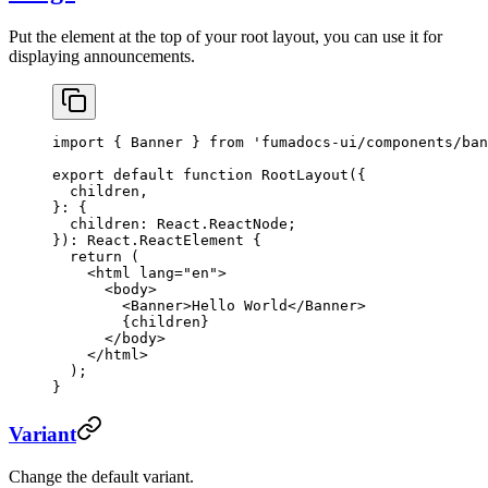
Put the element at the top of your root layout, you can use it for
displaying announcements.
import
 { Banner } 
from
 'fumadocs-ui/components/ban
export
 default
 function
 RootLayout
({
  children
,
}
:
 {
  children
:
 React
.
ReactNode
;
})
:
 React
.
ReactElement
 {
  return
 (
    <
html
 lang
=
"en"
>
      <
body
>
        <
Banner
>Hello World</
Banner
>
        {children}
      </
body
>
    </
html
>
  );
}
Variant
Change the default variant.