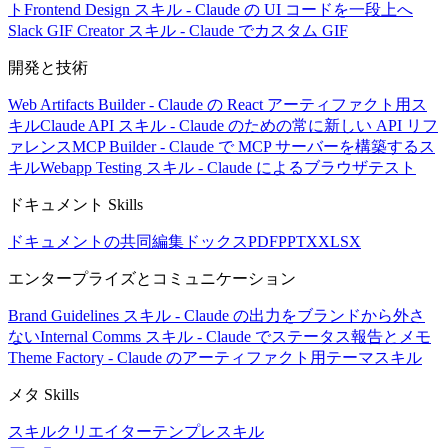
ト
Frontend Design スキル - Claude の UI コードを一段上へ
Slack GIF Creator スキル - Claude でカスタム GIF
開発と技術
Web Artifacts Builder - Claude の React アーティファクト用ス
キル
Claude API スキル - Claude のための常に新しい API リフ
ァレンス
MCP Builder - Claude で MCP サーバーを構築するス
キル
Webapp Testing スキル - Claude によるブラウザテスト
ドキュメント Skills
ドキュメントの共同編集
ドックス
PDF
PPTX
XLSX
エンタープライズとコミュニケーション
Brand Guidelines スキル - Claude の出力をブランドから外さ
ない
Internal Comms スキル - Claude でステータス報告とメモ
Theme Factory - Claude のアーティファクト用テーマスキル
メタ Skills
スキルクリエイター
テンプレスキル