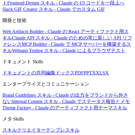
ト
Frontend Design スキル - Claude の UI コードを一段上へ
Slack GIF Creator スキル - Claude でカスタム GIF
開発と技術
Web Artifacts Builder - Claude の React アーティファクト用ス
キル
Claude API スキル - Claude のための常に新しい API リフ
ァレンス
MCP Builder - Claude で MCP サーバーを構築するス
キル
Webapp Testing スキル - Claude によるブラウザテスト
ドキュメント Skills
ドキュメントの共同編集
ドックス
PDF
PPTX
XLSX
エンタープライズとコミュニケーション
Brand Guidelines スキル - Claude の出力をブランドから外さ
ない
Internal Comms スキル - Claude でステータス報告とメモ
Theme Factory - Claude のアーティファクト用テーマスキル
メタ Skills
スキルクリエイター
テンプレスキル