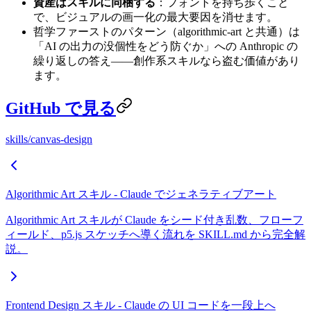
資産はスキルに同梱する
：フォントを持ち歩くこと
で、ビジュアルの画一化の最大要因を消せます。
哲学ファーストのパターン（algorithmic-art と共通）は
「AI の出力の没個性をどう防ぐか」への Anthropic の
繰り返しの答え——創作系スキルなら盗む価値があり
ます。
GitHub で見る
skills/canvas-design
Algorithmic Art スキル - Claude でジェネラティブアート
Algorithmic Art スキルが Claude をシード付き乱数、フローフ
ィールド、p5.js スケッチへ導く流れを SKILL.md から完全解
説。
Frontend Design スキル - Claude の UI コードを一段上へ