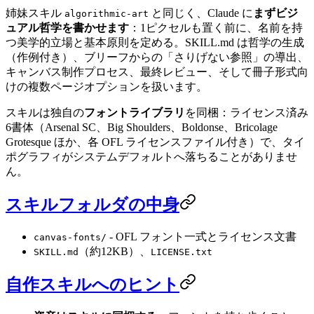
姉妹スキル
と同じく、Claude に
まずビジ
algorithmic-art
ュアル哲学を書かせます
：1ピクセルも置く前に、名前を持
つ美学的立場と基本原則を定める。SKILL.md は哲学の生成
（作例付き）、ブリーフからの「さりげない参照」の導出、
キャンバス制作プロセス、最終レビュー、そして冊子形式向
けの複数ページオプションを扱います。
スキルは独自の
フォントライブラリ
を同梱：ライセンス済み
6書体（Arsenal SC、Big Shoulders、Boldonse、Bricolage
Grotesque ほか、各 OFL ライセンスファイル付き）で、タイ
ポグラフィがシステムデフォルトへ落ちることがありませ
ん。
スキルフォルダの中身
- OFL フォント一式とライセンス文書
canvas-fonts/
（約12KB）、
SKILL.md
LICENSE.txt
自作スキルへのヒント