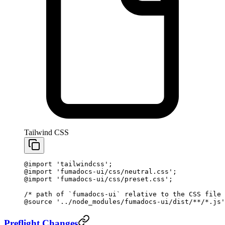
Tailwind CSS
@import
 'tailwindcss'
;
@import
 'fumadocs-ui/css/neutral.css'
;
@import
 'fumadocs-ui/css/preset.css'
;
/* path of `fumadocs-ui` relative to the CSS file 
@source
 '../node_modules/fumadocs-ui/dist/**/*.js'
Preflight Changes