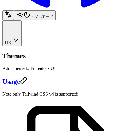
トグルモード
目次
Themes
Add Theme to Fumadocs UI
Usage
Note only Tailwind CSS v4 is supported: