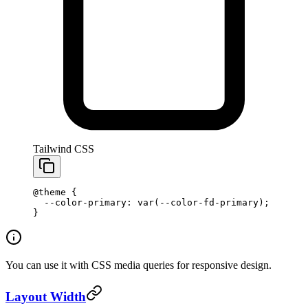
Tailwind CSS
@theme
 {
  --color-primary: var(--color-fd-primary);
}
You can use it with CSS media queries for responsive design.
Layout Width