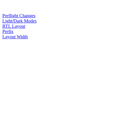
Preflight Changes
Light/Dark Modes
RTL Layout
Prefix
Layout Width