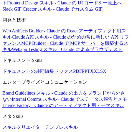
ト
Frontend Design スキル - Claude の UI コードを一段上へ
Slack GIF Creator スキル - Claude でカスタム GIF
開発と技術
Web Artifacts Builder - Claude の React アーティファクト用ス
キル
Claude API スキル - Claude のための常に新しい API リフ
ァレンス
MCP Builder - Claude で MCP サーバーを構築するス
キル
Webapp Testing スキル - Claude によるブラウザテスト
ドキュメント Skills
ドキュメントの共同編集
ドックス
PDF
PPTX
XLSX
エンタープライズとコミュニケーション
Brand Guidelines スキル - Claude の出力をブランドから外さ
ない
Internal Comms スキル - Claude でステータス報告とメモ
Theme Factory - Claude のアーティファクト用テーマスキル
メタ Skills
スキルクリエイター
テンプレスキル