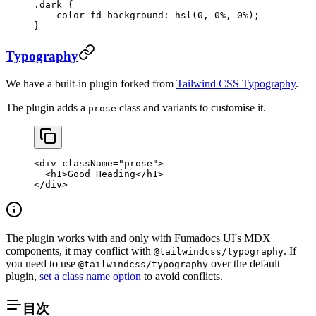
.dark
 {
  --color-fd-background
: 
hsl
(
0
, 
0
%
, 
0
%
);
}
Typography
We have a built-in plugin forked from
Tailwind CSS Typography
.
The plugin adds a
class and variants to customise it.
prose
<
div
 className
=
"prose"
>
  <
h1
>Good Heading</
h1
>
</
div
>
The plugin works with and only with Fumadocs UI's MDX
components, it may conflict with
. If
@tailwindcss/typography
you need to use
over the default
@tailwindcss/typography
plugin,
set a class name option
to avoid conflicts.
目次