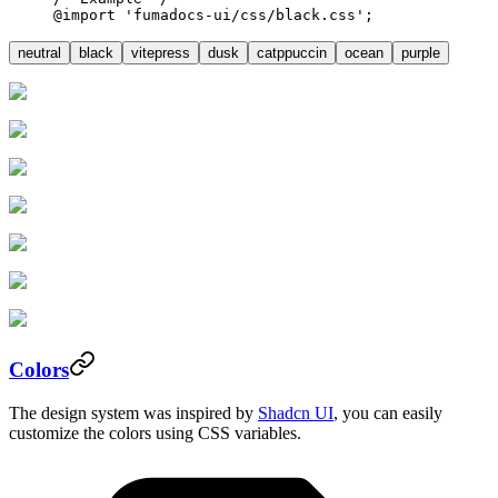
@import
 'fumadocs-ui/css/black.css'
;
neutral
black
vitepress
dusk
catppuccin
ocean
purple
Colors
The design system was inspired by
Shadcn UI
, you can easily
customize the colors using CSS variables.