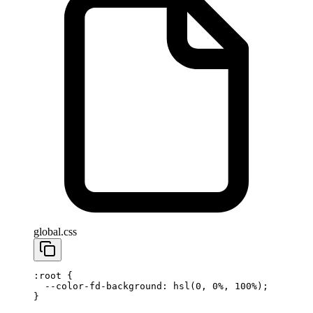
global.css
:root
 {
  --color-fd-background
: 
hsl
(
0
, 
0
%
, 
100
%
);
}