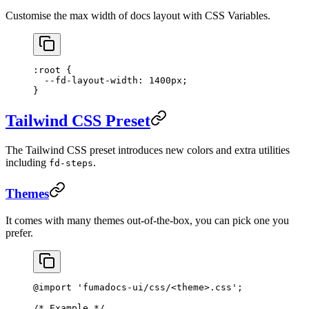
Customise the max width of docs layout with CSS Variables.
:root
 {
  --fd-layout-width
: 
1400
px
;
}
Tailwind CSS Preset
The Tailwind CSS preset introduces new colors and extra utilities
including
.
fd-steps
Themes
It comes with many themes out-of-the-box, you can pick one you
prefer.
@import
 'fumadocs-ui/css/<theme>.css'
;
/* Example */