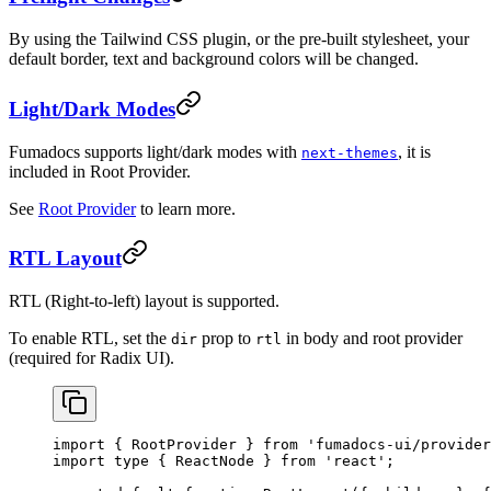
By using the Tailwind CSS plugin, or the pre-built stylesheet, your
default border, text and background colors will be changed.
Light/Dark Modes
Fumadocs supports light/dark modes with
, it is
next-themes
included in Root Provider.
See
Root Provider
to learn more.
RTL Layout
RTL (Right-to-left) layout is supported.
To enable RTL, set the
prop to
in body and root provider
dir
rtl
(required for Radix UI).
import
 { RootProvider } 
from
 'fumadocs-ui/provider
import
 type
 { ReactNode } 
from
 'react'
;