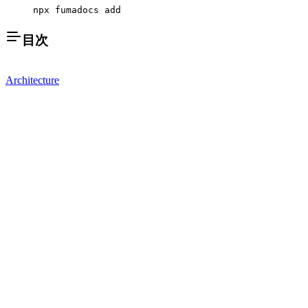
npx fumadocs add
目次
Architecture