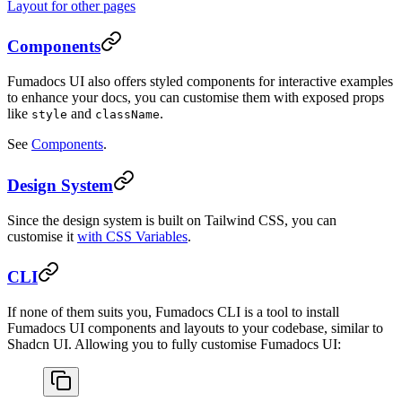
Layout for other pages
Components
Fumadocs UI also offers styled components for interactive examples
to enhance your docs, you can customise them with exposed props
like
and
.
style
className
See
Components
.
Design System
Since the design system is built on Tailwind CSS, you can
customise it
with CSS Variables
.
CLI
If none of them suits you, Fumadocs CLI is a tool to install
Fumadocs UI components and layouts to your codebase, similar to
Shadcn UI. Allowing you to fully customise Fumadocs UI: