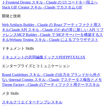
ト
Frontend Design スキル - Claude の UI コードを一段上へ
Slack GIF Creator スキル - Claude でカスタム GIF
開発と技術
Web Artifacts Builder - Claude の React アーティファクト用ス
キル
Claude API スキル - Claude のための常に新しい API リフ
ァレンス
MCP Builder - Claude で MCP サーバーを構築するス
キル
Webapp Testing スキル - Claude によるブラウザテスト
ドキュメント Skills
ドキュメントの共同編集
ドックス
PDF
PPTX
XLSX
エンタープライズとコミュニケーション
Brand Guidelines スキル - Claude の出力をブランドから外さ
ない
Internal Comms スキル - Claude でステータス報告とメモ
Theme Factory - Claude のアーティファクト用テーマスキル
メタ Skills
スキルクリエイター
テンプレスキル