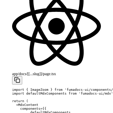
app/docs/[[...slug]]/page.tsx
import
 { ImageZoom } 
from
 'fumadocs-ui/components/
import
 defaultMdxComponents 
from
 'fumadocs-ui/mdx'
return
 (
  <
MdxContent
    components
=
{{
      ...
defaultMdxComponents,