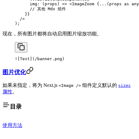
      img
: (
props
) 
=>
 <
ImageZoom
 {
...
(props 
as
 any
      // 其他 Mdx 组件
    }}
  />
);
现在，所有图片都将自动启用图片缩放功能。
![
Test
](
/banner.png
)
图片优化
如果未指定，将为 Next.js
组件定义默认的
<Image />
sizes
属性
。
目录
使用方法