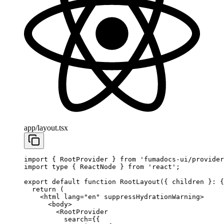
app/layout.tsx
import
 { RootProvider } 
from
 'fumadocs-ui/provider
import
 type
 { ReactNode } 
from
 'react'
;
export
 default
 function
 RootLayout
({ 
children
 }
:
 {
  return
 (
    <
html
 lang
=
"en"
 suppressHydrationWarning
>
      <
body
>
        <
RootProvider
          search
=
{{