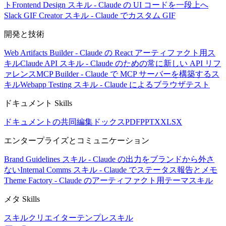
ト
Frontend Design スキル - Claude の UI コードを一段上へ
Slack GIF Creator スキル - Claude でカスタム GIF
開発と技術
Web Artifacts Builder - Claude の React アーティファクト用ス
キル
Claude API スキル - Claude のための常に新しい API リフ
ァレンス
MCP Builder - Claude で MCP サーバーを構築するス
キル
Webapp Testing スキル - Claude によるブラウザテスト
ドキュメント Skills
ドキュメントの共同編集
ドックス
PDF
PPTX
XLSX
エンタープライズとコミュニケーション
Brand Guidelines スキル - Claude の出力をブランドから外さ
ない
Internal Comms スキル - Claude でステータス報告とメモ
Theme Factory - Claude のアーティファクト用テーマスキル
メタ Skills
スキルクリエイター
テンプレスキル