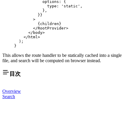
            options: {
              type: 
'static'
, 
            },
          }}
        >
          {children}
        </
RootProvider
>
      </
body
>
    </
html
>
  );
}
This allows the route handler to be statically cached into a single
file, and search will be computed on browser instead.
目次
Overview
Search