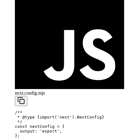
next.config.mjs
/**
 * 
@type
 {import('next').NextConfig}
 */
const
 nextConfig
 =
 {
  output: 
'export'
,
};