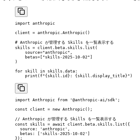
import
 anthropic
client 
=
 anthropic.Anthropic()
# Anthropic が管理する Skills を一覧表示する
skills 
=
 client.beta.skills.list(
    source
=
"anthropic"
,
    betas
=
[
"skills-2025-10-02"
]
)
for
 skill 
in
 skills.data:
    print
(
f
"
{
skill.id
}
: 
{
skill.display_title
}
"
)
import
 Anthropic 
from
 '@anthropic-ai/sdk'
;
const
 client
 =
 new
 Anthropic
();
// Anthropic が管理する Skills を一覧表示する
const
 skills
 =
 await
 client.beta.skills.
list
({
  source: 
'anthropic'
,
  betas: [
'skills-2025-10-02'
]
});