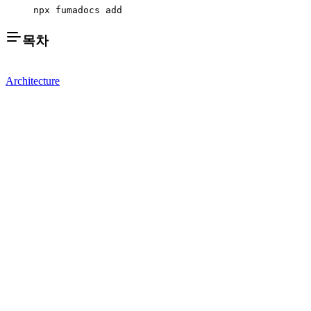
npx fumadocs add
목차
Architecture