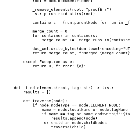
        root 
=
 dom.documentElement
        _remove_elements(root, 
"proofErr"
)
        _strip_run_rsid_attrs(root)
        containers 
=
 {run.parentNode 
for
 run 
in
 _f
        merge_count 
=
 0
        for
 container 
in
 containers:
            merge_count 
+=
 _merge_runs_in(containe
        doc_xml.write_bytes(dom.toxml(
encoding
=
"UT
        return
 merge_count, 
f
"Merged 
{
merge_count
}
    except
 Exception
 as
 e:
        return
 0
, 
f
"Error: 
{
e
}
"
def
 _find_elements
(root, tag: 
str
) -> 
list
:
    results 
=
 []
    def
 traverse
(node):
        if
 node.nodeType 
==
 node.
ELEMENT_NODE
:
            name 
=
 node.localName 
or
 node.tagName
            if
 name 
==
 tag 
or
 name.endswith(
f
":
{
ta
                results.append(node)
            for
 child 
in
 node.childNodes:
                traverse(child)