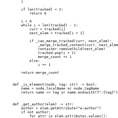
    ]
    if
 len
(tracked) 
<
 2
:
        return
 0
    i 
=
 0
    while
 i 
<
 len
(tracked) 
-
 1
:
        curr 
=
 tracked[i]
        next_elem 
=
 tracked[i 
+
 1
]
        if
 _can_merge_tracked(curr, next_elem):
            _merge_tracked_content(curr, next_elem
            container.removeChild(next_elem)
            tracked.pop(i 
+
 1
)
            merge_count 
+=
 1
        else
:
            i 
+=
 1
    return
 merge_count
def
 _is_element
(node, tag: 
str
) -> 
bool
:
    name 
=
 node.localName 
or
 node.tagName
    return
 name 
==
 tag 
or
 name.endswith(
f
":
{
tag
}
"
)
def
 _get_author
(elem) -> 
str
:
    author 
=
 elem.getAttribute(
"w:author"
)
    if
 not
 author:
        for
 attr 
in
 elem.attributes.values():