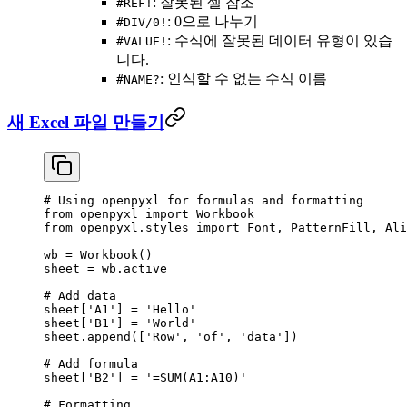
: 잘못된 셀 참조
#REF!
: 0으로 나누기
#DIV/0!
: 수식에 잘못된 데이터 유형이 있습
#VALUE!
니다.
: 인식할 수 없는 수식 이름
#NAME?
새 Excel 파일 만들기
# Using openpyxl for formulas and formatting
from
 openpyxl 
import
 Workbook
from
 openpyxl.styles 
import
 Font, PatternFill, Ali
wb 
=
 Workbook()
sheet 
=
 wb.active
# Add data
sheet[
'A1'
] 
=
 'Hello'
sheet[
'B1'
] 
=
 'World'
sheet.append([
'Row'
, 
'of'
, 
'data'
])
# Add formula
sheet[
'B2'
] 
=
 '=SUM(A1:A10)'
# Formatting