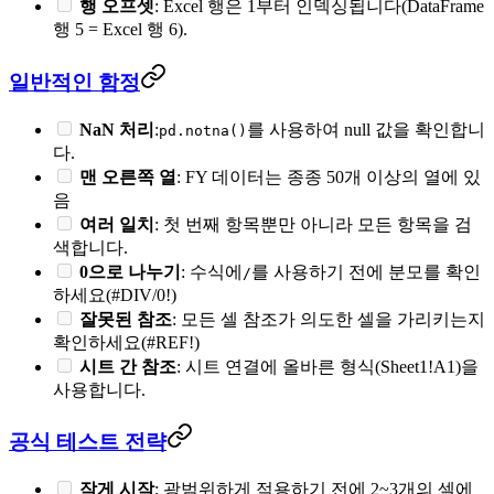
행 오프셋
: Excel 행은 1부터 인덱싱됩니다(DataFrame
행 5 = Excel 행 6).
일반적인 함정
NaN 처리
:
를 사용하여 null 값을 확인합니
pd.notna()
다.
맨 오른쪽 열
: FY 데이터는 종종 50개 이상의 열에 있
음
여러 일치
: 첫 번째 항목뿐만 아니라 모든 항목을 검
색합니다.
0으로 나누기
: 수식에
를 사용하기 전에 분모를 확인
/
하세요(#DIV/0!)
잘못된 참조
: 모든 셀 참조가 의도한 셀을 가리키는지
확인하세요(#REF!)
시트 간 참조
: 시트 연결에 올바른 형식(Sheet1!A1)을
사용합니다.
공식 테스트 전략
작게 시작
: 광범위하게 적용하기 전에 2~3개의 셀에