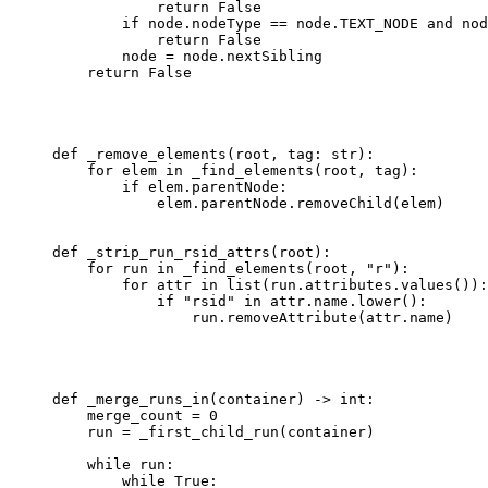
            return
 False
        if
 node.nodeType 
==
 node.
TEXT_NODE
 and
 nod
            return
 False
        node 
=
 node.nextSibling
    return
 False
def
 _remove_elements
(root, tag: 
str
):
    for
 elem 
in
 _find_elements(root, tag):
        if
 elem.parentNode:
            elem.parentNode.removeChild(elem)
def
 _strip_run_rsid_attrs
(root):
    for
 run 
in
 _find_elements(root, 
"r"
):
        for
 attr 
in
 list
(run.attributes.values()):
            if
 "rsid"
 in
 attr.name.lower():
                run.removeAttribute(attr.name)
def
 _merge_runs_in
(container) -> 
int
:
    merge_count 
=
 0
    run 
=
 _first_child_run(container)
    while
 run:
        while
 True
: