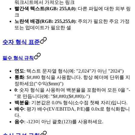
워크시트에서 가져오는 링크
빨간색 텍스트(RGB: 255,0,0)
: 다른 파일에 대한 외부 링
크
노란색 배경(RGB: 255,255,0)
: 주의가 필요한 주요 가정
또는 업데이트가 필요한 셀
숫자 형식 표준
필수 형식 규칙
연도
: 텍스트 문자열 형식(예: "2,024"가 아닌 "2024")
통화
: $#,##0 형식을 사용합니다. 항상 헤더에 단위를 지
정하세요("수익($mm)")
0
: 숫자 형식을 사용하여 백분율을 포함하여 모든 0을 "-
"로 만듭니다(예: "$#,##0;($#,##0);-")
백분율
: 기본값은 0.0% 형식(소수점 첫째 자리)입니다.
배수
: 평가 배수(EV/EBITDA, P/E)를 0.0x로 형식화합니
다.
음수
: -123이 아닌 괄호(123)를 사용하세요.