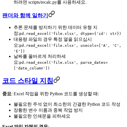
하려면 scripts/recalc.py를 사용하세요.
팬더와 함께 일하기
추론 문제를 방지하기 위한 데이터 유형 지
정:
pd.read_excel('file.xlsx', dtype={'id': str})
대용량 파일의 경우 특정 열을 읽으십시
오:
pd.read_excel('file.xlsx', usecols=['A', 'C',
'E'])
날짜를 올바르게 처리하세
요:
pd.read_excel('file.xlsx', parse_dates=
['date_column'])
코드 스타일 지침
중요
: Excel 작업을 위한 Python 코드를 생성할 때:
불필요한 주석 없이 최소한의 간결한 Python 코드 작성
장황한 변수 이름과 중복 작업 방지
불필요한 인쇄문을 피하세요
Excel 파일 자체의 경우
: