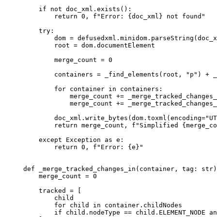
    if
 not
 doc_xml.exists():
        return
 0
, 
f
"Error: 
{
doc_xml
}
 not found"
    try
:
        dom 
=
 defusedxml.minidom.parseString(doc_x
        root 
=
 dom.documentElement
        merge_count 
=
 0
        containers 
=
 _find_elements(root, 
"p"
) 
+
 _
        for
 container 
in
 containers:
            merge_count 
+=
 _merge_tracked_changes_
            merge_count 
+=
 _merge_tracked_changes_
        doc_xml.write_bytes(dom.toxml(
encoding
=
"UT
        return
 merge_count, 
f
"Simplified 
{
merge_co
    except
 Exception
 as
 e:
        return
 0
, 
f
"Error: 
{
e
}
"
def
 _merge_tracked_changes_in
(container, tag: 
str
)
    merge_count 
=
 0
    tracked 
=
 [
        child
        for
 child 
in
 container.childNodes
        if
 child.nodeType 
==
 child.
ELEMENT_NODE
 an