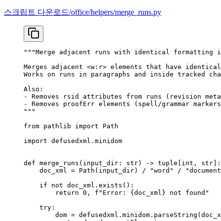
스크립트 다운로드/office/helpers/merge_runs.py
"""Merge adjacent runs with identical formatting i
Merges adjacent <w:r> elements that have identical
Works on runs in paragraphs and inside tracked cha
Also:
- Removes rsid attributes from runs (revision meta
- Removes proofErr elements (spell/grammar markers
"""
from
 pathlib 
import
 Path
import
 defusedxml.minidom
def
 merge_runs
(input_dir: 
str
) -> tuple[
int
, 
str
]:
    doc_xml 
=
 Path(input_dir) 
/
 "word"
 /
 "document
    if
 not
 doc_xml.exists():
        return
 0
, 
f
"Error: 
{
doc_xml
}
 not found"
    try
:
        dom 
=
 defusedxml.minidom.parseString(doc_x