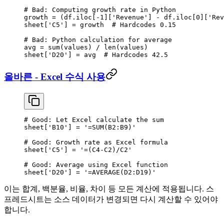
# Bad: Computing growth rate in Python
growth 
=
 (df.iloc[
-
1
][
'Revenue'
] 
-
 df.iloc[
0
][
'Rev
sheet[
'C5'
] 
=
 growth  
# Hardcodes 0.15
# Bad: Python calculation for average
avg 
=
 sum
(values) 
/
 len
(values)
sheet[
'D20'
] 
=
 avg  
# Hardcodes 42.5
올바른 - Excel 수식 사용
# Good: Let Excel calculate the sum
sheet[
'B10'
] 
=
 '=SUM(B2:B9)'
# Good: Growth rate as Excel formula
sheet[
'C5'
] 
=
 '=(C4-C2)/C2'
# Good: Average using Excel function
sheet[
'D20'
] 
=
 '=AVERAGE(D2:D19)'
이는 합계, 백분율, 비율, 차이 등 모든 계산에 적용됩니다. 스
프레드시트는 소스 데이터가 변경되면 다시 계산할 수 있어야
합니다.