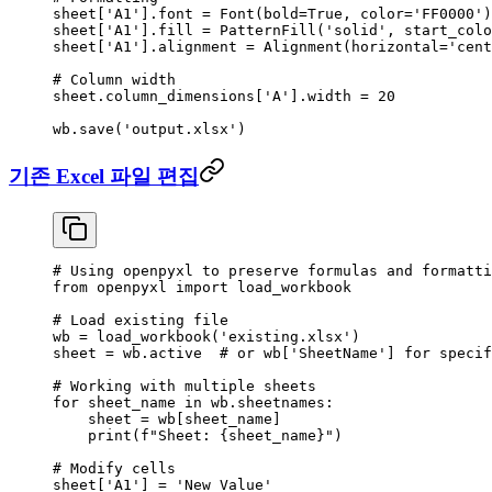
sheet[
'A1'
].font 
=
 Font(
bold
=
True
, 
color
=
'FF0000'
)
sheet[
'A1'
].fill 
=
 PatternFill(
'solid'
, 
start_colo
sheet[
'A1'
].alignment 
=
 Alignment(
horizontal
=
'cent
# Column width
sheet.column_dimensions[
'A'
].width 
=
 20
wb.save(
'output.xlsx'
)
기존 Excel 파일 편집
# Using openpyxl to preserve formulas and formatti
from
 openpyxl 
import
 load_workbook
# Load existing file
wb 
=
 load_workbook(
'existing.xlsx'
)
sheet 
=
 wb.active  
# or wb['SheetName'] for speci
# Working with multiple sheets
for
 sheet_name 
in
 wb.sheetnames:
    sheet 
=
 wb[sheet_name]
    print
(
f
"Sheet: 
{
sheet_name
}
"
)
# Modify cells
sheet[
'A1'
] 
=
 'New Value'