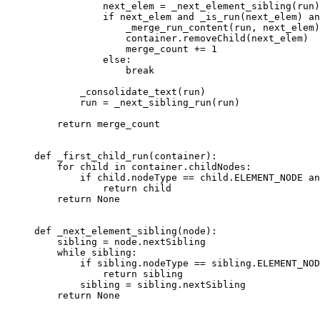
            next_elem 
=
 _next_element_sibling(run)
            if
 next_elem 
and
 _is_run(next_elem) 
an
                _merge_run_content(run, next_elem)
                container.removeChild(next_elem)
                merge_count 
+=
 1
            else
:
                break
        _consolidate_text(run)
        run 
=
 _next_sibling_run(run)
    return
 merge_count
def
 _first_child_run
(container):
    for
 child 
in
 container.childNodes:
        if
 child.nodeType 
==
 child.
ELEMENT_NODE
 an
            return
 child
    return
 None
def
 _next_element_sibling
(node):
    sibling 
=
 node.nextSibling
    while
 sibling:
        if
 sibling.nodeType 
==
 sibling.
ELEMENT_NOD
            return
 sibling
        sibling 
=
 sibling.nextSibling
    return
 None