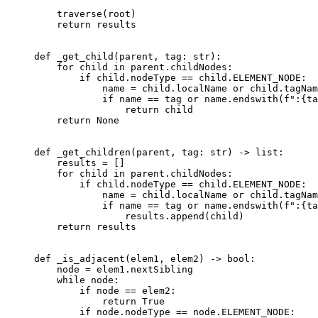
    traverse(root)
    return
 results
def
 _get_child
(parent, tag: 
str
):
    for
 child 
in
 parent.childNodes:
        if
 child.nodeType 
==
 child.
ELEMENT_NODE
:
            name 
=
 child.localName 
or
 child.tagNam
            if
 name 
==
 tag 
or
 name.endswith(
f
":
{
ta
                return
 child
    return
 None
def
 _get_children
(parent, tag: 
str
) -> 
list
:
    results 
=
 []
    for
 child 
in
 parent.childNodes:
        if
 child.nodeType 
==
 child.
ELEMENT_NODE
:
            name 
=
 child.localName 
or
 child.tagNam
            if
 name 
==
 tag 
or
 name.endswith(
f
":
{
ta
                results.append(child)
    return
 results
def
 _is_adjacent
(elem1, elem2) -> 
bool
:
    node 
=
 elem1.nextSibling
    while
 node:
        if
 node 
==
 elem2:
            return
 True
        if
 node.nodeType 
==
 node.
ELEMENT_NODE
: