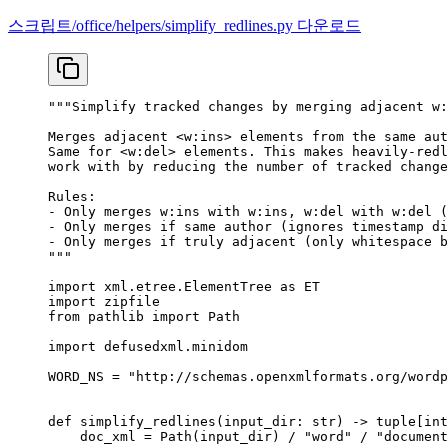
스크립트/office/helpers/simplify_redlines.py 다운로드
"""Simplify tracked changes by merging adjacent w:
Merges adjacent <w:ins> elements from the same aut
Same for <w:del> elements. This makes heavily-redl
work with by reducing the number of tracked change
Rules:
- Only merges w:ins with w:ins, w:del with w:del (
- Only merges if same author (ignores timestamp di
- Only merges if truly adjacent (only whitespace b
"""
import
 xml.etree.ElementTree 
as
 ET
import
 zipfile
from
 pathlib 
import
 Path
import
 defusedxml.minidom
WORD_NS
 =
 "http://schemas.openxmlformats.org/wordp
def
 simplify_redlines
(input_dir: 
str
) -> tuple[
int
    doc_xml 
=
 Path(input_dir) 
/
 "word"
 /
 "document