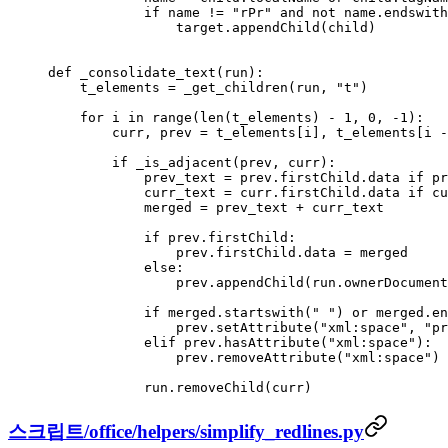
            if
 name 
!=
 "rPr"
 and
 not
 name.endswith
                target.appendChild(child)
def
 _consolidate_text
(run):
    t_elements 
=
 _get_children(run, 
"t"
)
    for
 i 
in
 range
(
len
(t_elements) 
-
 1
, 
0
, 
-
1
):
        curr, prev 
=
 t_elements[i], t_elements[i 
-
        if
 _is_adjacent(prev, curr):
            prev_text 
=
 prev.firstChild.data 
if
 pr
            curr_text 
=
 curr.firstChild.data 
if
 cu
            merged 
=
 prev_text 
+
 curr_text
            if
 prev.firstChild:
                prev.firstChild.data 
=
 merged
            else
:
                prev.appendChild(run.ownerDocument
            if
 merged.startswith(
" "
) 
or
 merged.en
                prev.setAttribute(
"xml:space"
, 
"pr
            elif
 prev.hasAttribute(
"xml:space"
):
                prev.removeAttribute(
"xml:space"
)
            run.removeChild(curr)
스크립트/office/helpers/simplify_redlines.py