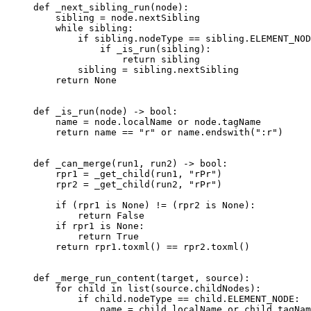
def
 _next_sibling_run
(node):
    sibling 
=
 node.nextSibling
    while
 sibling:
        if
 sibling.nodeType 
==
 sibling.
ELEMENT_NOD
            if
 _is_run(sibling):
                return
 sibling
        sibling 
=
 sibling.nextSibling
    return
 None
def
 _is_run
(node) -> 
bool
:
    name 
=
 node.localName 
or
 node.tagName
    return
 name 
==
 "r"
 or
 name.endswith(
":r"
)
def
 _can_merge
(run1, run2) -> 
bool
:
    rpr1 
=
 _get_child(run1, 
"rPr"
)
    rpr2 
=
 _get_child(run2, 
"rPr"
)
    if
 (rpr1 
is
 None
) 
!=
 (rpr2 
is
 None
):
        return
 False
    if
 rpr1 
is
 None
:
        return
 True
    return
 rpr1.toxml() 
==
 rpr2.toxml()  
def
 _merge_run_content
(target, source):
    for
 child 
in
 list
(source.childNodes):
        if
 child.nodeType 
==
 child.
ELEMENT_NODE
:
            name 
=
 child.localName 
or
 child.tagNam