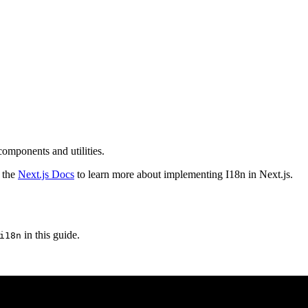
components and utilities.
d the
Next.js Docs
to learn more about implementing I18n in Next.js.
in this guide.
i18n