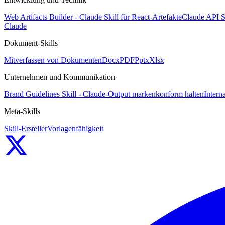
Web Artifacts Builder - Claude Skill für React-Artefakte
Claude API S
Claude
Dokument-Skills
Mitverfassen von Dokumenten
Docx
PDF
Pptx
Xlsx
Unternehmen und Kommunikation
Brand Guidelines Skill - Claude-Output markenkonform halten
Intern
Meta-Skills
Skill-Ersteller
Vorlagenfähigkeit