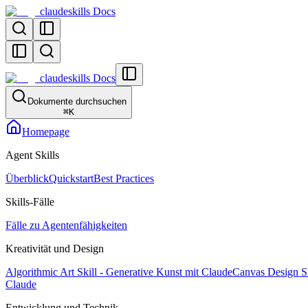
claudeskills Docs
claudeskills Docs
Dokumente durchsuchen
⌘
K
Homepage
Agent Skills
Überblick
Quickstart
Best Practices
Skills-Fälle
Fälle zu Agentenfähigkeiten
Kreativität und Design
Algorithmic Art Skill - Generative Kunst mit Claude
Canvas Design Sk
Claude
Entwicklung und Technik