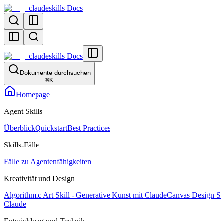
claudeskills Docs
claudeskills Docs
Dokumente durchsuchen
⌘
K
Homepage
Agent Skills
Überblick
Quickstart
Best Practices
Skills-Fälle
Fälle zu Agentenfähigkeiten
Kreativität und Design
Algorithmic Art Skill - Generative Kunst mit Claude
Canvas Design Sk
Claude
Entwicklung und Technik