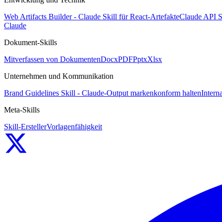
Web Artifacts Builder - Claude Skill für React-Artefakte
Claude API S
Claude
Dokument-Skills
Mitverfassen von Dokumenten
Docx
PDF
Pptx
Xlsx
Unternehmen und Kommunikation
Brand Guidelines Skill - Claude-Output markenkonform halten
Intern
Meta-Skills
Skill-Ersteller
Vorlagenfähigkeit