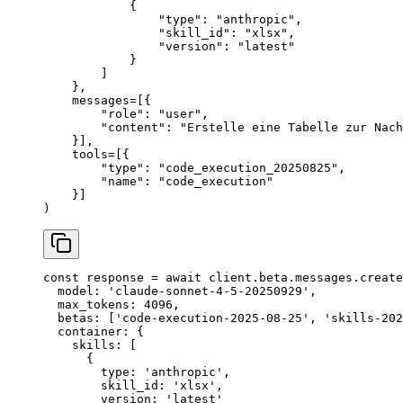
            {
                "type"
: 
"anthropic"
,
                "skill_id"
: 
"xlsx"
,
                "version"
: 
"latest"
            }
        ]
    },
    messages
=
[{
        "role"
: 
"user"
,
        "content"
: 
"Erstelle eine Tabelle zur Nach
    }],
    tools
=
[{
        "type"
: 
"code_execution_20250825"
,
        "name"
: 
"code_execution"
    }]
)
const
 response
 =
 await
 client.beta.messages.
create
  model: 
'claude-sonnet-4-5-20250929'
,
  max_tokens: 
4096
,
  betas: [
'code-execution-2025-08-25'
, 
'skills-202
  container: {
    skills: [
      {
        type: 
'anthropic'
,
        skill_id: 
'xlsx'
,
        version: 
'latest'