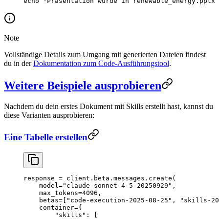
echo
 "Präsentation wurde in renewable_energy.pptx 
Note
Vollständige Details zum Umgang mit generierten Dateien findest
du in der
Dokumentation zum Code-Ausführungstool
.
Weitere Beispiele ausprobieren
Nachdem du dein erstes Dokument mit Skills erstellt hast, kannst du
diese Varianten ausprobieren:
Eine Tabelle erstellen
response 
=
 client.beta.messages.create(
    model
=
"claude-sonnet-4-5-20250929"
,
    max_tokens
=
4096
,
    betas
=
[
"code-execution-2025-08-25"
, 
"skills-20
    container
=
{
        "skills"
: [