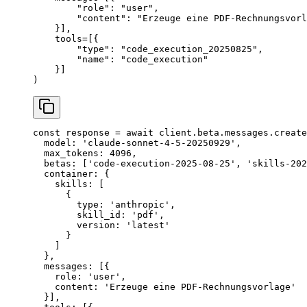
        "role"
: 
"user"
,
        "content"
: 
"Erzeuge eine PDF-Rechnungsvorl
    }],
    tools
=
[{
        "type"
: 
"code_execution_20250825"
,
        "name"
: 
"code_execution"
    }]
)
const
 response
 =
 await
 client.beta.messages.
create
  model: 
'claude-sonnet-4-5-20250929'
,
  max_tokens: 
4096
,
  betas: [
'code-execution-2025-08-25'
, 
'skills-202
  container: {
    skills: [
      {
        type: 
'anthropic'
,
        skill_id: 
'pdf'
,
        version: 
'latest'
      }
    ]
  },
  messages: [{
    role: 
'user'
,
    content: 
'Erzeuge eine PDF-Rechnungsvorlage'
  }],