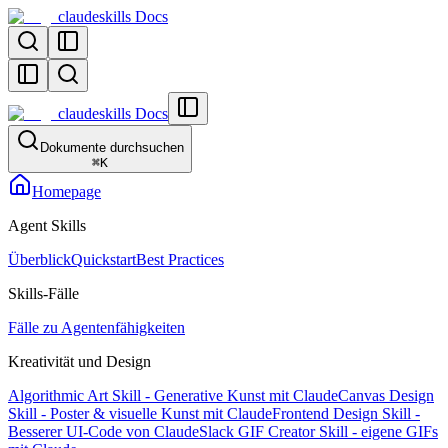
claudeskills Docs
claudeskills Docs
Dokumente durchsuchen
⌘
K
Homepage
Agent Skills
Überblick
Quickstart
Best Practices
Skills-Fälle
Fälle zu Agentenfähigkeiten
Kreativität und Design
Algorithmic Art Skill - Generative Kunst mit Claude
Canvas Design
Skill - Poster & visuelle Kunst mit Claude
Frontend Design Skill -
Besserer UI-Code von Claude
Slack GIF Creator Skill - eigene GIFs