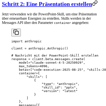
Schritt 2: Eine Präsentation erstellen
Jetzt verwenden wir die PowerPoint-Skill, um eine Präsentation
über erneuerbare Energien zu erstellen. Skills werden in der
Messages API über den Parameter
angegeben:
container
import
 anthropic
client 
=
 anthropic.Anthropic()
# Nachricht mit der PowerPoint-Skill erstellen
response 
=
 client.beta.messages.create(
    model
=
"claude-sonnet-4-5-20250929"
,
    max_tokens
=
4096
,
    betas
=
[
"code-execution-2025-08-25"
, 
"skills-20
    container
=
{
        "skills"
: [
            {
                "type"
: 
"anthropic"
,
                "skill_id"
: 
"pptx"
,
                "version"
: 
"latest"
            }
        ]
    },
    messages
=
[{