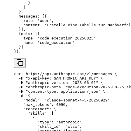
      }
    ]
  },
  messages: [{
    role: 
'user'
,
    content: 
'Erstelle eine Tabelle zur Nachverfol
  }],
  tools: [{
    type: 
'code_execution_20250825'
,
    name: 
'code_execution'
  }]
});
curl
 https://api.anthropic.com/v1/messages
 \
  -H
 "x-api-key: 
$ANTHROPIC_API_KEY
"
 \
  -H
 "anthropic-version: 2023-06-01"
 \
  -H
 "anthropic-beta: code-execution-2025-08-25,sk
  -H
 "content-type: application/json"
 \
  -d
 '{
    "model": "claude-sonnet-4-5-20250929",
    "max_tokens": 4096,
    "container": {
      "skills": [
        {
          "type": "anthropic",
          "skill_id": "xlsx",
          "version": "latest"