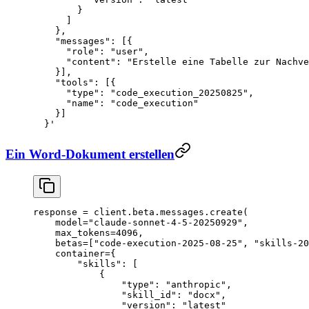
        }
      ]
    },
    "messages": [{
      "role": "user",
      "content": "Erstelle eine Tabelle zur Nachve
    }],
    "tools": [{
      "type": "code_execution_20250825",
      "name": "code_execution"
    }]
  }'
Ein Word-Dokument erstellen
response 
=
 client.beta.messages.create(
    model
=
"claude-sonnet-4-5-20250929"
,
    max_tokens
=
4096
,
    betas
=
[
"code-execution-2025-08-25"
, 
"skills-20
    container
=
{
        "skills"
: [
            {
                "type"
: 
"anthropic"
,
                "skill_id"
: 
"docx"
,
                "version"
: 
"latest"