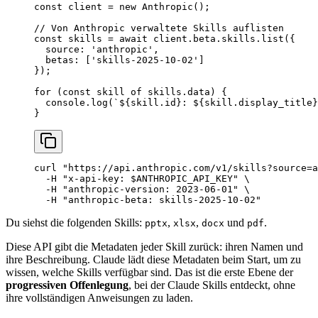
const
 client
 =
 new
 Anthropic
();
// Von Anthropic verwaltete Skills auflisten
const
 skills
 =
 await
 client.beta.skills.
list
({
  source: 
'anthropic'
,
  betas: [
'skills-2025-10-02'
]
});
for
 (
const
 skill
 of
 skills.data) {
  console.
log
(
`${
skill
.
id
}: ${
skill
.
display_title
}
}
curl
 "https://api.anthropic.com/v1/skills?source=a
  -H
 "x-api-key: 
$ANTHROPIC_API_KEY
"
 \
  -H
 "anthropic-version: 2023-06-01"
 \
  -H
 "anthropic-beta: skills-2025-10-02"
Du siehst die folgenden Skills:
,
,
und
.
pptx
xlsx
docx
pdf
Diese API gibt die Metadaten jeder Skill zurück: ihren Namen und
ihre Beschreibung. Claude lädt diese Metadaten beim Start, um zu
wissen, welche Skills verfügbar sind. Das ist die erste Ebene der
progressiven Offenlegung
, bei der Claude Skills entdeckt, ohne
ihre vollständigen Anweisungen zu laden.