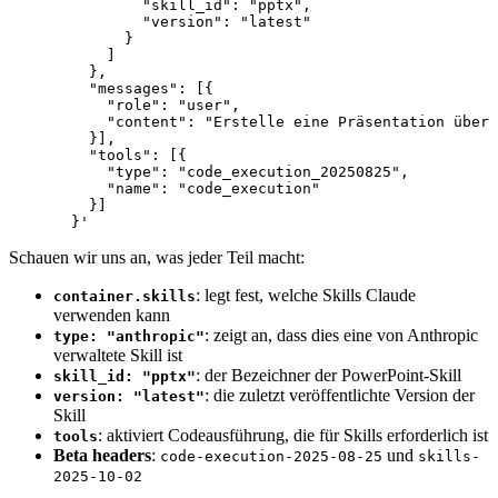
          "skill_id": "pptx",
          "version": "latest"
        }
      ]
    },
    "messages": [{
      "role": "user",
      "content": "Erstelle eine Präsentation über 
    }],
    "tools": [{
      "type": "code_execution_20250825",
      "name": "code_execution"
    }]
  }'
Schauen wir uns an, was jeder Teil macht:
: legt fest, welche Skills Claude
container.skills
verwenden kann
: zeigt an, dass dies eine von Anthropic
type: "anthropic"
verwaltete Skill ist
: der Bezeichner der PowerPoint-Skill
skill_id: "pptx"
: die zuletzt veröffentlichte Version der
version: "latest"
Skill
: aktiviert Codeausführung, die für Skills erforderlich ist
tools
Beta headers
:
und
code-execution-2025-08-25
skills-
2025-10-02