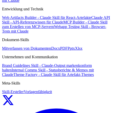
mit Claude
Entwicklung und Technik
Web Artifacts Builder - Claude Skill für React-Artefakte
Claude API
Skill - API-Referenzwissen für Claude
MCP Builder - Claude Skill
zum Erstellen von MCP-Servern
Webapp Testing Skill - Browser-
Tests mit Claude
Dokument-Skills
Mitverfassen von Dokumenten
Docx
PDF
Pptx
Xlsx
Unternehmen und Kommunikation
Brand Guidelines Skill - Claude-Output markenkonform
halten
Internal Comms Skill - Statusberichte & Memos mit
Claude
Theme Factory - Claude Skill für Artefakt-Themes
Meta-Skills
Skill-Ersteller
Vorlagenfähigkeit