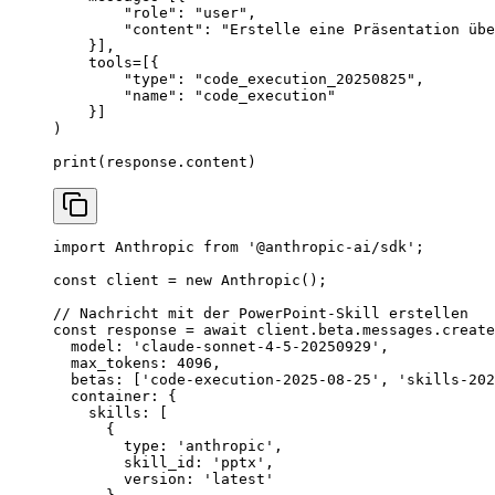
        "role"
: 
"user"
,
        "content"
: 
"Erstelle eine Präsentation übe
    }],
    tools
=
[{
        "type"
: 
"code_execution_20250825"
,
        "name"
: 
"code_execution"
    }]
)
print
(response.content)
import
 Anthropic 
from
 '@anthropic-ai/sdk'
;
const
 client
 =
 new
 Anthropic
();
// Nachricht mit der PowerPoint-Skill erstellen
const
 response
 =
 await
 client.beta.messages.
create
  model: 
'claude-sonnet-4-5-20250929'
,
  max_tokens: 
4096
,
  betas: [
'code-execution-2025-08-25'
, 
'skills-202
  container: {
    skills: [
      {
        type: 
'anthropic'
,
        skill_id: 
'pptx'
,
        version: 
'latest'