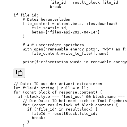
                file_id 
=
 result_block.file_id
                break
if
 file_id:
    # Datei herunterladen
    file_content 
=
 client.beta.files.download(
        file_id
=
file_id,
        betas
=
[
"files-api-2025-04-14"
]
    )
    # Auf Datenträger speichern
    with
 open
(
"renewable_energy.pptx"
, 
"wb"
) 
as
 f:
        file_content.write_to_file(f.name)
    print
(
f
"Präsentation wurde in renewable_energy
// Datei-ID aus der Antwort extrahieren
let
 fileId
:
 string
 |
 null
 =
 null
;
for
 (
const
 block
 of
 response.content) {
  if
 (block.type 
===
 'tool_use'
 &&
 block.name 
===
 
    // Die Datei-ID befindet sich im Tool-Ergebnis
    for
 (
const
 resultBlock
 of
 block.content) {
      if
 (
'file_id'
 in
 resultBlock) {
        fileId 
=
 resultBlock.file_id;
        break
;
      }
    }