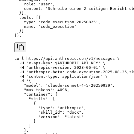
    role: 
'user'
,
    content: 
'Schreibe einen 2-seitigen Bericht üb
  }],
  tools: [{
    type: 
'code_execution_20250825'
,
    name: 
'code_execution'
  }]
});
curl
 https://api.anthropic.com/v1/messages
 \
  -H
 "x-api-key: 
$ANTHROPIC_API_KEY
"
 \
  -H
 "anthropic-version: 2023-06-01"
 \
  -H
 "anthropic-beta: code-execution-2025-08-25,sk
  -H
 "content-type: application/json"
 \
  -d
 '{
    "model": "claude-sonnet-4-5-20250929",
    "max_tokens": 4096,
    "container": {
      "skills": [
        {
          "type": "anthropic",
          "skill_id": "docx",
          "version": "latest"
        }
      ]
    },