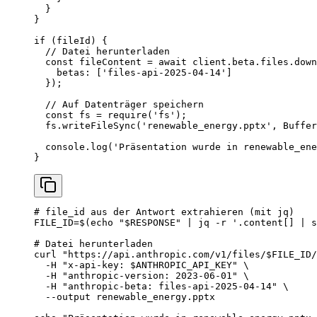
  }
}
if
 (fileId) {
  // Datei herunterladen
  const
 fileContent
 =
 await
 client.beta.files.
down
    betas: [
'files-api-2025-04-14'
]
  });
  // Auf Datenträger speichern
  const
 fs
 =
 require
(
'fs'
);
  fs.
writeFileSync
(
'renewable_energy.pptx'
, Buffer
  console.
log
(
'Präsentation wurde in renewable_ene
}
# file_id aus der Antwort extrahieren (mit jq)
FILE_ID
=
$(
echo
 "
$RESPONSE
"
 |
 jq
 -r
 '.content[] | s
# Datei herunterladen
curl
 "https://api.anthropic.com/v1/files/
$FILE_ID
/
  -H
 "x-api-key: 
$ANTHROPIC_API_KEY
"
 \
  -H
 "anthropic-version: 2023-06-01"
 \
  -H
 "anthropic-beta: files-api-2025-04-14"
 \
  --output
 renewable_energy.pptx