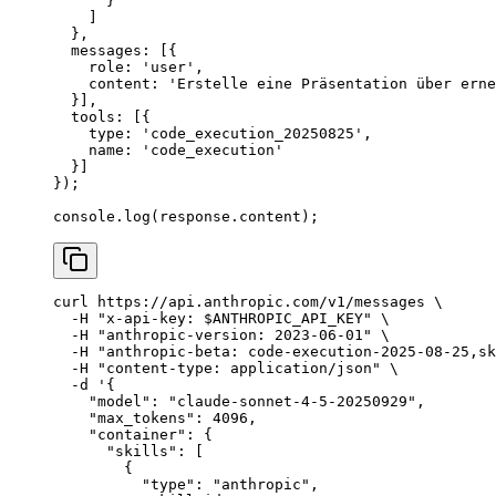
      }
    ]
  },
  messages: [{
    role: 
'user'
,
    content: 
'Erstelle eine Präsentation über erne
  }],
  tools: [{
    type: 
'code_execution_20250825'
,
    name: 
'code_execution'
  }]
});
console.
log
(response.content);
curl
 https://api.anthropic.com/v1/messages
 \
  -H
 "x-api-key: 
$ANTHROPIC_API_KEY
"
 \
  -H
 "anthropic-version: 2023-06-01"
 \
  -H
 "anthropic-beta: code-execution-2025-08-25,sk
  -H
 "content-type: application/json"
 \
  -d
 '{
    "model": "claude-sonnet-4-5-20250929",
    "max_tokens": 4096,
    "container": {
      "skills": [
        {
          "type": "anthropic",