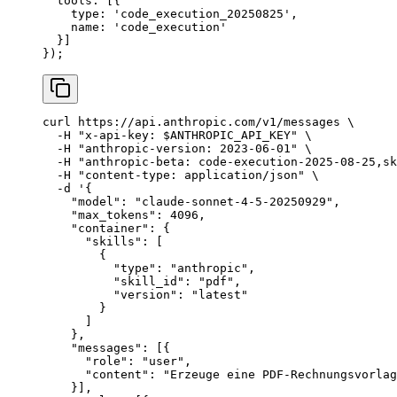
  tools: [{
    type: 
'code_execution_20250825'
,
    name: 
'code_execution'
  }]
});
curl
 https://api.anthropic.com/v1/messages
 \
  -H
 "x-api-key: 
$ANTHROPIC_API_KEY
"
 \
  -H
 "anthropic-version: 2023-06-01"
 \
  -H
 "anthropic-beta: code-execution-2025-08-25,sk
  -H
 "content-type: application/json"
 \
  -d
 '{
    "model": "claude-sonnet-4-5-20250929",
    "max_tokens": 4096,
    "container": {
      "skills": [
        {
          "type": "anthropic",
          "skill_id": "pdf",
          "version": "latest"
        }
      ]
    },
    "messages": [{
      "role": "user",
      "content": "Erzeuge eine PDF-Rechnungsvorlag
    }],