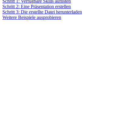
Schritt 1: Verfügbare Skills auflisten
Schritt 2: Eine Präsentation erstellen
Schritt 3: Die erstellte Datei herunterladen
Weitere Beispiele ausprobieren