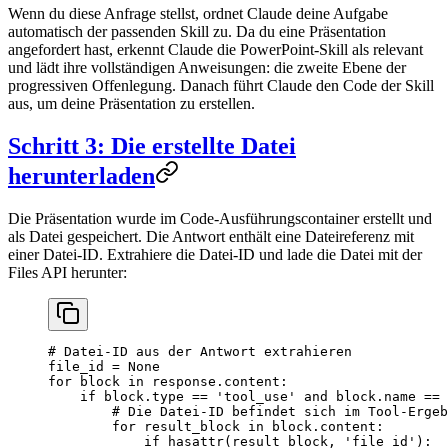
Wenn du diese Anfrage stellst, ordnet Claude deine Aufgabe
automatisch der passenden Skill zu. Da du eine Präsentation
angefordert hast, erkennt Claude die PowerPoint-Skill als relevant
und lädt ihre vollständigen Anweisungen: die zweite Ebene der
progressiven Offenlegung. Danach führt Claude den Code der Skill
aus, um deine Präsentation zu erstellen.
Schritt 3: Die erstellte Datei
herunterladen
Die Präsentation wurde im Code-Ausführungscontainer erstellt und
als Datei gespeichert. Die Antwort enthält eine Dateireferenz mit
einer Datei-ID. Extrahiere die Datei-ID und lade die Datei mit der
Files API herunter:
# Datei-ID aus der Antwort extrahieren
file_id 
=
 None
for
 block 
in
 response.content:
    if
 block.type 
==
 'tool_use'
 and
 block.name 
==
 
        # Die Datei-ID befindet sich im Tool-Ergeb
        for
 result_block 
in
 block.content:
            if
 hasattr
(result_block, 
'file_id'
):