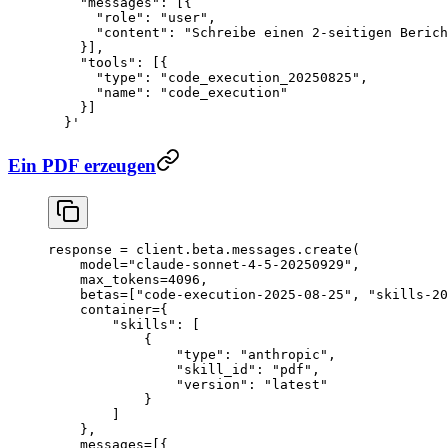
    "messages": [{
      "role": "user",
      "content": "Schreibe einen 2-seitigen Berich
    }],
    "tools": [{
      "type": "code_execution_20250825",
      "name": "code_execution"
    }]
  }'
Ein PDF erzeugen
response 
=
 client.beta.messages.create(
    model
=
"claude-sonnet-4-5-20250929"
,
    max_tokens
=
4096
,
    betas
=
[
"code-execution-2025-08-25"
, 
"skills-20
    container
=
{
        "skills"
: [
            {
                "type"
: 
"anthropic"
,
                "skill_id"
: 
"pdf"
,
                "version"
: 
"latest"
            }
        ]
    },
    messages
=
[{