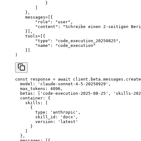
            }
        ]
    },
    messages
=
[{
        "role"
: 
"user"
,
        "content"
: 
"Schreibe einen 2-seitigen Beri
    }],
    tools
=
[{
        "type"
: 
"code_execution_20250825"
,
        "name"
: 
"code_execution"
    }]
)
const
 response
 =
 await
 client.beta.messages.
create
  model: 
'claude-sonnet-4-5-20250929'
,
  max_tokens: 
4096
,
  betas: [
'code-execution-2025-08-25'
, 
'skills-202
  container: {
    skills: [
      {
        type: 
'anthropic'
,
        skill_id: 
'docx'
,
        version: 
'latest'
      }
    ]
  },
  messages: [{