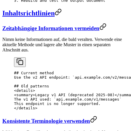
5.
 Rebuild and test the output document
Inhaltsrichtlinien
Zeitabhängige Informationen vermeiden
Nimm keine Informationen auf, die bald veralten. Verwende eine
aktuelle Methode und lagere alte Muster in einen separaten
Abschnitt aus.
## Current method
Use the v2 API endpoint: 
`api.example.com/v2/messa
## Old patterns
<details>
<summary>Legacy v1 API (deprecated 2025-08)</summa
The v1 API used: 
`api.example.com/v1/messages`
This endpoint is no longer supported.
</details>
Konsistente Terminologie verwenden