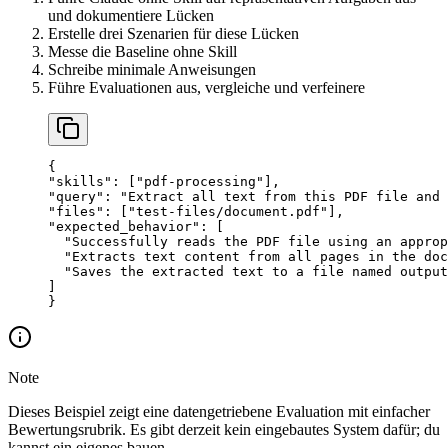
und dokumentiere Lücken
Erstelle drei Szenarien für diese Lücken
Messe die Baseline ohne Skill
Schreibe minimale Anweisungen
Führe Evaluationen aus, vergleiche und verfeinere
{
"skills"
: [
"pdf-processing"
],
"query"
: 
"Extract all text from this PDF file and 
"files"
: [
"test-files/document.pdf"
],
"expected_behavior"
: [
  "Successfully reads the PDF file using an approp
  "Extracts text content from all pages in the doc
  "Saves the extracted text to a file named output
]
}
Note
Dieses Beispiel zeigt eine datengetriebene Evaluation mit einfacher
Bewertungsrubrik. Es gibt derzeit kein eingebautes System dafür; du
kannst ein eigenes bauen.