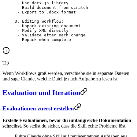
 -
 Use docx-js library
 -
 Build document from scratch
 -
 Export to .docx format
3.
 Editing workflow:
 -
 Unpack existing document
 -
 Modify XML directly
 -
 Validate after each change
 -
 Repack when complete
Tip
Wenn Workflows groß werden, verschiebe sie in separate Dateien
und sage Claude, welche Datei je nach Aufgabe zu lesen ist.
Evaluation und Iteration
Evaluationen zuerst erstellen
Erstelle Evaluationen, bevor du umfangreiche Dokumentation
schreibst.
So stellst du sicher, dass die Skill echte Probleme löst.
Führe Claude ohne Skill auf repräsentativen Aufgaben aus