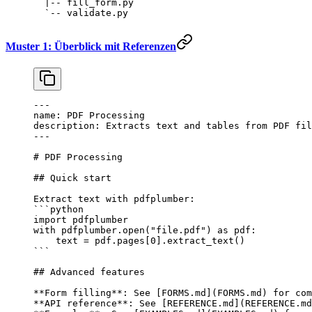
  |-- fill_form.py
  `-- validate.py
Muster 1: Überblick mit Referenzen
---
name: PDF Processing
description: Extracts text and tables from PDF fil
---
# PDF Processing
## Quick start
Extract text with pdfplumber:
```python
import
 pdfplumber
with
 pdfplumber.open(
"file.pdf"
) 
as
 pdf:
    text 
=
 pdf.pages[
0
].extract_text()
```
## Advanced features
**Form filling**
: See [
FORMS.md
](
FORMS.md
) for com
**API reference**
: See [
REFERENCE.md
](
REFERENCE.md