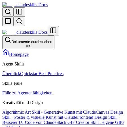
claudeskills Docs
claudeskills Docs
Dokumente durchsuchen
⌘
K
Homepage
Agent Skills
Überblick
Quickstart
Best Practices
Skills-Fälle
Fälle zu Agentenfähigkeiten
Kreativität und Design
Algorithmic Art Skill - Generative Kunst mit Claude
Canvas Design
Skill - Poster & visuelle Kunst mit Claude
Frontend Design Skill -
Besserer UI-Code von Claude
Slack GIF Creator Skill - eigene GIFs