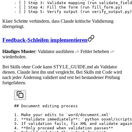
-
 [ ] Step 3: Validate mapping (run validate_field
-
 [ ] Step 4: Fill the form (run fill_form.py)
-
 [ ] Step 5: Verify output (run verify_output.py)
Klare Schritte verhindern, dass Claude kritische Validierung
überspringt.
Feedback-Schleifen implementieren
Häufiges Muster
: Validator ausführen -> Fehler beheben ->
wiederholen.
Bei Skills ohne Code kann STYLE_GUIDE.md als Validator
dienen. Claude liest ihn und vergleicht. Bei Skills mit Code wird
nach jeder Änderung validiert und erst bei bestandener Prüfung
fortgefahren.
## Document editing process
1.
 Make your edits to 
`word/document.xml`
2.
 **Validate immediately**
: 
`python ooxml/scripts
3.
 If validation fails, fix XML and validate again
4.
 **Only proceed when validation passes**