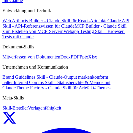
mit Claude
Entwicklung und Technik
Web Artifacts Builder - Claude Skill für React-Artefakte
Claude API
Skill - API-Referenzwissen für Claude
MCP Builder - Claude Skill
zum Erstellen von MCP-Servern
Webapp Testing Skill - Browser-
Tests mit Claude
Dokument-Skills
Mitverfassen von Dokumenten
Docx
PDF
Pptx
Xlsx
Unternehmen und Kommunikation
Brand Guidelines Skill - Claude-Output markenkonform
halten
Internal Comms Skill - Statusberichte & Memos mit
Claude
Theme Factory - Claude Skill für Artefakt-Themes
Meta-Skills
Skill-Ersteller
Vorlagenfähigkeit