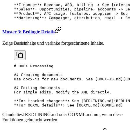
**Finance**
: Revenue, ARR, billing -> See [
referen
**Sales**
: Opportunities, pipeline, accounts -> Se
**Product**
: API usage, features, adoption -> See 
**Marketing**
: Campaigns, attribution, email -> Se
Muster 3: Bedingte Details
Zeige Basisinhalte und verlinke fortgeschrittene Inhalte.
# DOCX Processing
## Creating documents
Use docx-js for new documents. See [
DOCX-JS.md
](
DO
## Editing documents
For simple edits, modify the XML directly.
**For tracked changes**
: See [
REDLINING.md
](
REDLIN
**For OOXML details**
: See [
OOXML.md
](
OOXML.md
)
Claude liest REDLINING.md oder OOXML.md nur, wenn diese
Funktionen gebraucht werden.