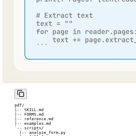
pdf/
|-- SKILL.md
|-- FORMS.md
|-- reference.md
|-- examples.md
`-- scripts/
  |-- analyze_form.py