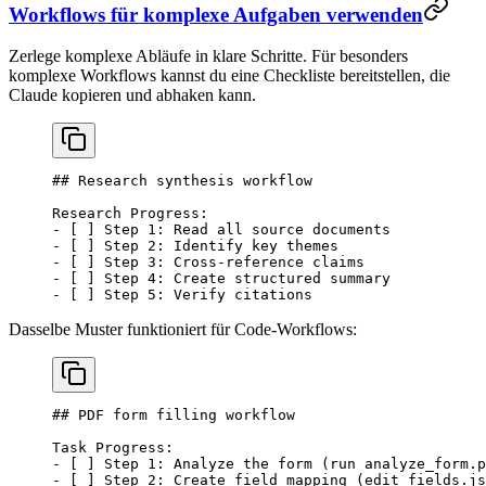
Workflows für komplexe Aufgaben verwenden
Zerlege komplexe Abläufe in klare Schritte. Für besonders
komplexe Workflows kannst du eine Checkliste bereitstellen, die
Claude kopieren und abhaken kann.
## Research synthesis workflow
Research Progress:
-
 [ ] Step 1: Read all source documents
-
 [ ] Step 2: Identify key themes
-
 [ ] Step 3: Cross-reference claims
-
 [ ] Step 4: Create structured summary
-
 [ ] Step 5: Verify citations
Dasselbe Muster funktioniert für Code-Workflows:
## PDF form filling workflow
Task Progress:
-
 [ ] Step 1: Analyze the form (run analyze_form.p
-
 [ ] Step 2: Create field mapping (edit fields.js