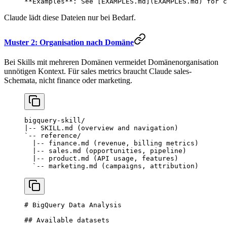
**Examples**
: See [
EXAMPLES.md
](
EXAMPLES.md
) for c
Claude lädt diese Dateien nur bei Bedarf.
Muster 2: Organisation nach Domäne
Bei Skills mit mehreren Domänen vermeidet Domänenorganisation
unnötigen Kontext. Für sales metrics braucht Claude sales-
Schemata, nicht finance oder marketing.
bigquery-skill/
|-- SKILL.md (overview and navigation)
`-- reference/
  |-- finance.md (revenue, billing metrics)
  |-- sales.md (opportunities, pipeline)
  |-- product.md (API usage, features)
  `-- marketing.md (campaigns, attribution)
# BigQuery Data Analysis
## Available datasets