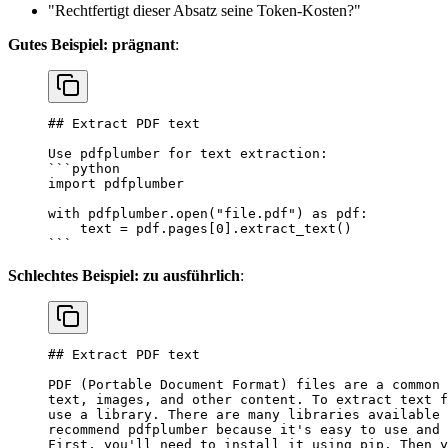
"Rechtfertigt dieser Absatz seine Token-Kosten?"
Gutes Beispiel: prägnant
:
## Extract PDF text
Use pdfplumber for text extraction:
```python
import
 pdfplumber
with
 pdfplumber.open(
"file.pdf"
) 
as
 pdf:
    text 
=
 pdf.pages[
0
].extract_text()
```
Schlechtes Beispiel: zu ausführlich
:
## Extract PDF text
PDF (Portable Document Format) files are a common 
text, images, and other content. To extract text f
use a library. There are many libraries available 
recommend pdfplumber because it's easy to use and 
First, you'll need to install it using pip. Then y