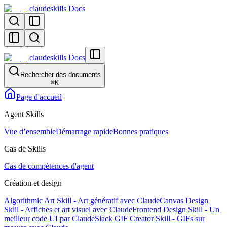
claudeskills Docs
claudeskills Docs
Rechercher des documents
⌘
K
Page d'accueil
Agent Skills
Vue d’ensemble
Démarrage rapide
Bonnes pratiques
Cas de Skills
Cas de compétences d'agent
Création et design
Algorithmic Art Skill - Art génératif avec Claude
Canvas Design
Skill - Affiches et art visuel avec Claude
Frontend Design Skill - Un
meilleur code UI par Claude
Slack GIF Creator Skill - GIFs sur