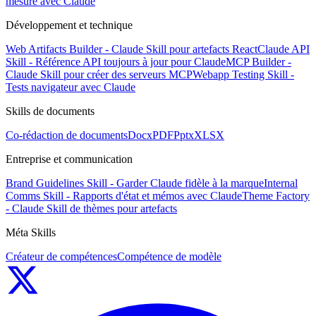
mesure avec Claude
Développement et technique
Web Artifacts Builder - Claude Skill pour artefacts React
Claude API
Skill - Référence API toujours à jour pour Claude
MCP Builder -
Claude Skill pour créer des serveurs MCP
Webapp Testing Skill -
Tests navigateur avec Claude
Skills de documents
Co-rédaction de documents
Docx
PDF
Pptx
XLSX
Entreprise et communication
Brand Guidelines Skill - Garder Claude fidèle à la marque
Internal
Comms Skill - Rapports d'état et mémos avec Claude
Theme Factory
- Claude Skill de thèmes pour artefacts
Méta Skills
Créateur de compétences
Compétence de modèle