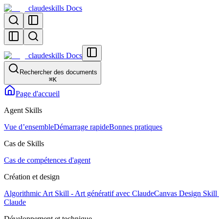
claudeskills Docs
claudeskills Docs
Rechercher des documents
⌘
K
Page d'accueil
Agent Skills
Vue d’ensemble
Démarrage rapide
Bonnes pratiques
Cas de Skills
Cas de compétences d'agent
Création et design
Algorithmic Art Skill - Art génératif avec Claude
Canvas Design Skill -
Claude
Développement et technique