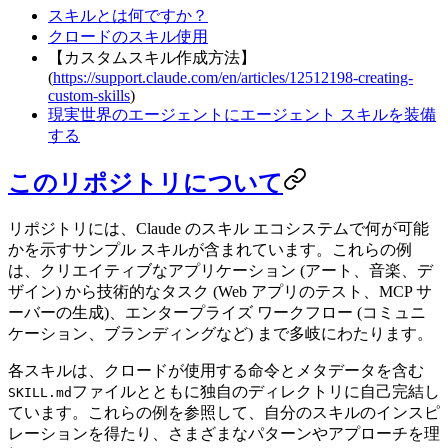
スキルとは何ですか？
クロードのスキル使用
【カスタムスキル作成方法】
(
https://support.claude.com/en/articles/12512198-creating-
custom-skills
)
現実世界のエージェントにエージェント スキルを装備
する
このリポジトリについて
リポジトリには、Claude のスキル エコシステムで何が可能
かを示すサンプル スキルが含まれています。これらの例
は、クリエイティブなアプリケーション (アート、音楽、デ
ザイン) から技術的なタスク (Web アプリのテスト、MCP サ
ーバーの生成)、エンタープライズ ワークフロー (コミュニ
ケーション、ブランディングなど) まで多岐にわたります。
各スキルは、クロードが使用する命令とメタデータを含む
ファイルとともに独自のディレクトリに自己完結し
SKILL.md
ています。これらの例を参照して、自分のスキルのインスピ
レーションを得たり、さまざまなパターンやアプローチを理