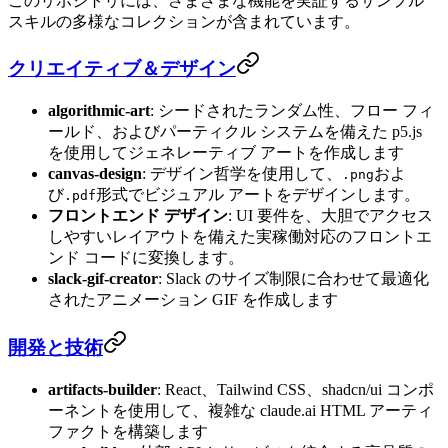
このリポジトリには、さまざまな機能を実証するサンプル
スキルの多様なコレクションが含まれています。
クリエイティブ＆デザイン
algorithmic-art
: シードされたランダム性、フロー フィ
ールド、およびパーティクル システムを備えた p5.js
を使用してジェネレーティブ アートを作成します
canvas-design
: デザイン哲学を使用して、
およ
.png
び
形式でビジュアル アートをデザインします。
.pdf
フロントエンド デザイン
: UI 要件を、大胆でアクセス
しやすいレイアウトを備えた実稼働対応のフロントエ
ンド コードに変換します。
slack-gif-creator
: Slack のサイズ制限に合わせて最適化
されたアニメーション GIF を作成します
開発と技術
artifacts-builder
: React、Tailwind CSS、shadcn/ui コンポ
ーネントを使用して、複雑な claude.ai HTML アーティ
ファクトを構築します