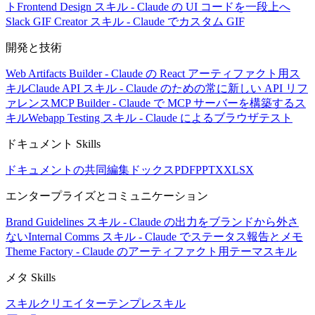
ト
Frontend Design スキル - Claude の UI コードを一段上へ
Slack GIF Creator スキル - Claude でカスタム GIF
開発と技術
Web Artifacts Builder - Claude の React アーティファクト用ス
キル
Claude API スキル - Claude のための常に新しい API リフ
ァレンス
MCP Builder - Claude で MCP サーバーを構築するス
キル
Webapp Testing スキル - Claude によるブラウザテスト
ドキュメント Skills
ドキュメントの共同編集
ドックス
PDF
PPTX
XLSX
エンタープライズとコミュニケーション
Brand Guidelines スキル - Claude の出力をブランドから外さ
ない
Internal Comms スキル - Claude でステータス報告とメモ
Theme Factory - Claude のアーティファクト用テーマスキル
メタ Skills
スキルクリエイター
テンプレスキル