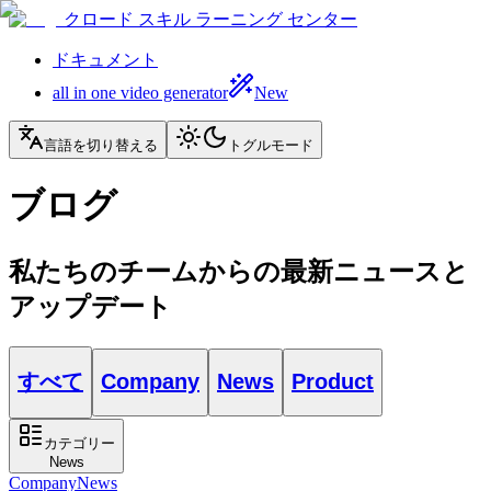
クロード スキル ラーニング センター
ドキュメント
all in one video generator
New
言語を切り替える
トグルモード
ブログ
私たちのチームからの最新ニュースと
アップデート
すべて
Company
News
Product
カテゴリー
News
Company
News